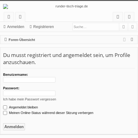
Such
E
ch
or
n
eg
Anmelden
Registrieren
ne
en
m
ist
S
Foren-Übersicht
llz
el
rie
u
c
Du musst registriert und angemeldet sein, um Profile
ug
de
re
h
anzuschauen.
rif
n
n
e
f
Benutzername:
Passwort:
Ich habe mein Passwort vergessen
Angemeldet bleiben
Meinen Online-Status während dieser Sitzung verbergen