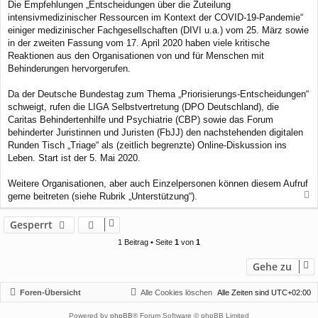
Die Empfehlungen „Entscheidungen über die Zuteilung
intensivmedizinischer Ressourcen im Kontext der COVID-19-Pandemie“
einiger medizinischer Fachgesellschaften (DIVI u.a.) vom 25. März sowie
in der zweiten Fassung vom 17. April 2020 haben viele kritische
Reaktionen aus den Organisationen von und für Menschen mit
Behinderungen hervorgerufen.
Da der Deutsche Bundestag zum Thema „Priorisierungs-Entscheidungen“
schweigt, rufen die LIGA Selbstvertretung (DPO Deutschland), die
Caritas Behindertenhilfe und Psychiatrie (CBP) sowie das Forum
behinderter Juristinnen und Juristen (FbJJ) den nachstehenden digitalen
Runden Tisch „Triage“ als (zeitlich begrenzte) Online-Diskussion ins
Leben. Start ist der 5. Mai 2020.
Weitere Organisationen, aber auch Einzelpersonen können diesem Aufruf
gerne beitreten (siehe Rubrik „Unterstützung“).
a
c
Gesperrt
h
o
1 Beitrag • Seite
1
von
1
b
e
Gehe zu
n
Foren-Übersicht
Alle Cookies löschen
Alle Zeiten sind
UTC+02:00
Powered by
phpBB
® Forum Software © phpBB Limited