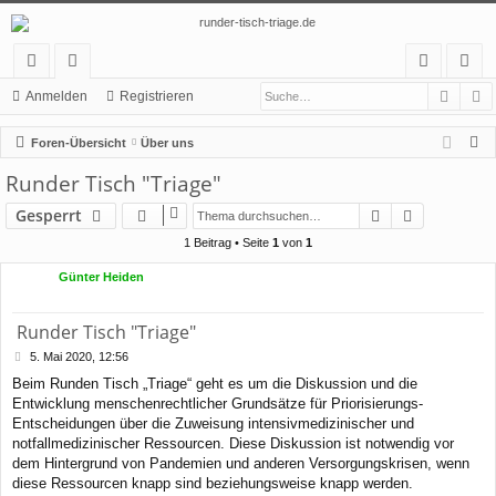
Such
E
ch
or
n
eg
Anmelden
Registrieren
ne
en
m
ist
S
Foren-Übersicht
Über uns
llz
el
rie
u
Runder Tisch "Triage"
c
ug
de
re
Suche
Erweitert
Gesperrt
h
rif
n
n
e
1 Beitrag • Seite
1
von
1
f
Günter Heiden
Runder Tisch "Triage"
B
5. Mai 2020, 12:56
e
Beim Runden Tisch „Triage“ geht es um die Diskussion und die
i
Entwicklung menschenrechtlicher Grundsätze für Priorisierungs-
t
r
Entscheidungen über die Zuweisung intensivmedizinischer und
a
notfallmedizinischer Ressourcen. Diese Diskussion ist notwendig vor
g
dem Hintergrund von Pandemien und anderen Versorgungskrisen, wenn
diese Ressourcen knapp sind beziehungsweise knapp werden.